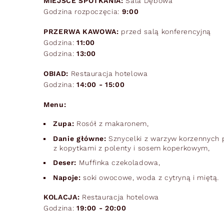
MIEJSCE SPOTKANIA:
Sala Dębowa
Godzina rozpoczęcia:
9:00
PRZERWA KAWOWA:
przed salą konferencyjną
Godzina:
11:00
Godzina:
13:00
OBIAD:
Restauracja hotelowa
Godzina:
14:00 - 15:00
Menu:
Zupa:
Rosół z makaronem,
Danie główne:
Sznycelki z warzyw korzennych 
z kopytkami z polenty i sosem koperkowym,
Deser:
Muffinka czekoladowa,
Napoje:
soki owocowe, woda z cytryną i miętą
.
KOLACJA:
Restauracja hotelowa
Godzina:
19:00 - 20:00