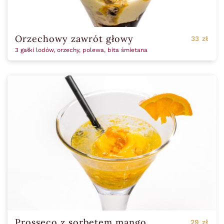
Orzechowy zawrót głowy
33 zł
3 gałki lodów, orzechy, polewa, bita śmietana
Prosseco z sorbetem mango
29 zł