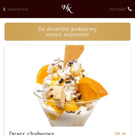
Kawiarnia
Kontakt
Do deserów podajemy
owoce sezonowe
Deser chałwowy
29 zł