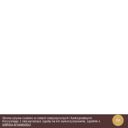
Strona używa cookies w celach statystycznych i funkcjonalnych.
OK
Korzystając z niej wyrażasz zgodę na ich wykorzystywanie, zgodnie z
polityką prywatności
.