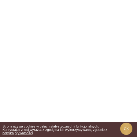
Strona używa cookies w celach statystycznych i funkcjonalnych.
OK
Korzystając z niej wyrażasz zgodę na ich wykorzystywanie, zgodnie z
polityką prywatności
.